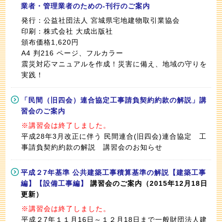
業者・管理業者のための-刊行のご案内
発行：公益社団法人 宮城県宅地建物取引業協会
印刷：株式会社 大成出版社
頒布価格1,620円
A4 判216 ページ、フルカラー
震災対応マニュアルを作成！災害に備え、地域の守りを
実践！
「民間（旧四会）連合協定工事請負契約約款の解説」講
習会のご案内
※講習会は終了しました。
平成28年3月改正に伴う 民間連合(旧四会)連合協定 工
事請負契約約款の解説 講習会のお知らせ
平成２7年基準 公共建築工事積算基準の解説【建築工事
編】【設備工事編】
講習会のご案内（2015年12月18日
更新）
※講習会は終了しました。
平成２7年１１月16日～１２月18日まで一般財団法人建