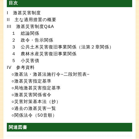
目次
I 激甚災害制度
II 主な適用措置の概要
III 激甚災害制度Q&A
１ 総論関係
２ 政令・告示関係
３ 公共土木災害復旧事業関係（法第２章関係）
４ 農林水産災害復旧事業関係
５ 小災害債
IV 参考資料
○激甚法・激甚法施行令−二段対照表−
○激甚災害指定基準
○局地激甚災害指定基準
○激甚災害関係省令
○災害対策基本法（抄）
○過去の激甚災害一覧
○関係法令（50音順）
関連図書