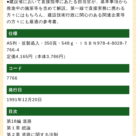
●建設省において直接指導にあたる担当官が、基本事項から
推進中の施策等を含めて解説。第一線で直接実務に携わる
方々にはもちろん、建設技術行政に関心のある関連企業等
の方々にも最適の参考書。
仕様
A5判・並製函入・350頁・548ｇ・ＩＳＢＮ978-4-8028-7
766-4
定価4,165円
（本体3,786円）
コード
7766
発行日
1991年12月20日
目次
第18編 道路
第１章 総論
第２章 道路に関する法制