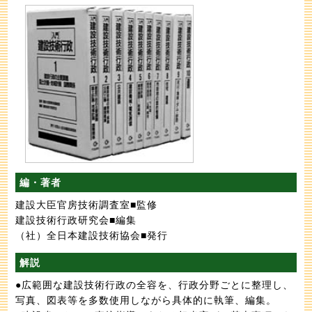
編・著者
建設大臣官房技術調査室■監修
建設技術行政研究会■編集
（社）全日本建設技術協会■発行
解説
●広範囲な建設技術行政の全容を、行政分野ごとに整理し、
写真、図表等を多数使用しながら具体的に執筆、編集。