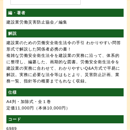
編・著者
建設業労働災害防止協会／編集
解説
建設業のための労働安全衛生法令の手引 わかりやすい問答
形式で解説した関係者必携の書！
複雑な労働安全衛生法令を建設業の実務に沿って、体系的
に整理し、編纂した、画期的な図書。労働安全衛生法令を
建設業の実務に合わせて、わかりやすいQ&A方式で平易に
解説。実務に必要な法令等はもとより、災害防止計画、業
務一覧、指針等の概要までもれなく収録。
仕様
A4判・加除式・全１巻
定価11,000円
（本体10,000円）
コード
6989