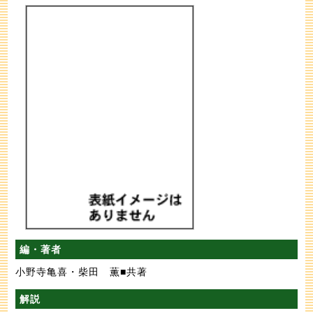
編・著者
小野寺亀喜・柴田 薫■共著
解説