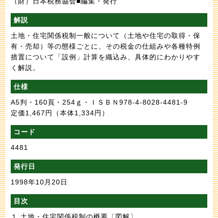
（財）日本税務協会■編集・発行
解説
土地・住宅関係税制一般について（土地や住宅の取得・保
有・売却）等の態様ごとに、その税金の仕組みや各種特例
措置について「設例」計算を織込み、具体的にわかりやす
く解説。
仕様
A5判・160頁・254ｇ・ＩＳＢＮ978-4-8028-4481-9
定価1,467円
（本体1,334円）
コード
4481
発行日
1998年10月20日
目次
１ 土地・住宅関係税制の概要〔図解〕