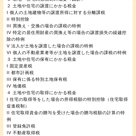
２ 土地や住宅の譲渡にかかる税金
I 個人の土地建物等の譲渡所得に対する分離課税
II 特別控除
III 買換え・交換の場合の課税の特例
IV 特定の居住用財産の買換え等の場合の譲渡損失の繰越控
除の特例
V 法人が土地を譲渡した場合の課税の特例
VI 個人の不動産業者等が土地を譲渡した場合の課税の特例
３ 土地や住宅の保有にかかる税金
I 固定資産税
II 都市計画税
III 保有に係る特別土地保有税
IV 地価税
４ 土地や住宅の取得にかかる税金
I 住宅の取得等をした場合の所得税額の特別控除（住宅取得
促進税制）
II 住宅取得資金の贈与を受けた場合の贈与税額の計算の特
例
III 登録免許税
IV 不動産取得税