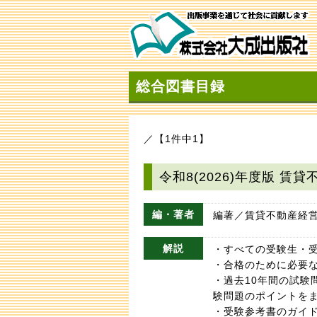
総合図書目録
／【1件中1】
令和8(2026)年度版 
編・著者
編著／賃貸不動産経
解説
・すべての受験生・
・合格のために必要
・過去10年間の試験
験問題のポイントを
・受験参考書のガイ