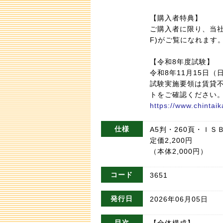
【購入者特典】
ご購入者に限り、当社
F)がご覧になれます
【令和8年度試験】
令和8年11月15日（
試験実施要領は賃貸
トをご確認ください
https://www.chintaika
仕様
A5判・260頁・ＩＳＢＮ9
定価2,200円
（本体2,000円）
コード
3651
発行日
2026年06月05日
目次
【全体構成】