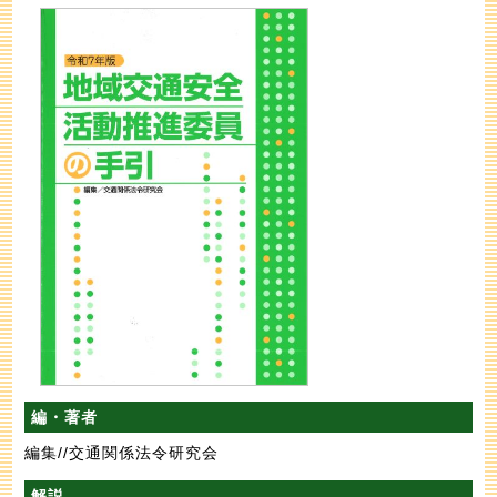
編・著者
編集//交通関係法令研究会
解説