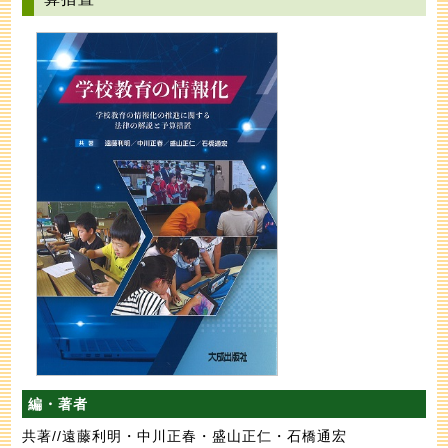
編・著者
共著//遠藤利明・中川正春・盛山正仁・石橋通宏