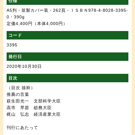
仕様
A5判・並製カバー装・262頁・ＩＳＢＮ978-4-8028-3395-
0・390g
定価4,400円
（本体4,000円）
コード
3395
発行日
2020年10月30日
目次
（目次 抜粋）
推薦の言葉
萩生田光一 文部科学大臣
高市 早苗 総務大臣
梶山 弘志 経済産業大臣
刊行にあたって