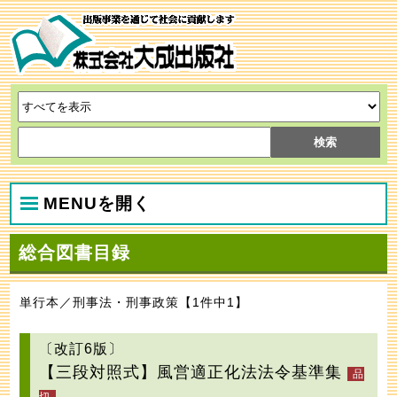
MENUを開く
総合図書目録
単行本／刑事法・刑事政策【1件中1】
〔改訂6版〕
【三段対照式】風営適正化法法令基準集