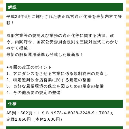
解説
平成28年6月に施行された改正風営適正化法を最新内容で登
載！
風俗営業等の規制及び業務の適正化等に関する法律、政
令、内閣府令、国家公安委員会規則を三段対照式にわかり
やすく掲載！
最新の解釈運用基準も登載した最新版！
●今回の改正のポイント
1、客にダンスをさせる営業に係る規制範囲の見直し
2、特定遊興飲食店営業に関する規定の整備
3、良好な風俗環境の保全を図るための規定の整備
4、その他所要の規定の整備
仕様
A5判・562頁・ＩＳＢＮ978-4-8028-3248-9・T602ｇ
定価2,860円
（本体2,600円）