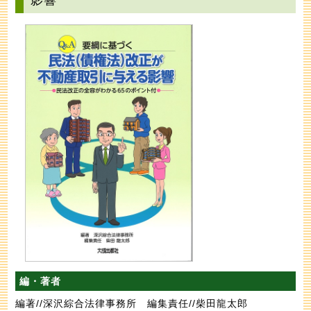
影響
編・著者
編著//深沢綜合法律事務所 編集責任//柴田龍太郎