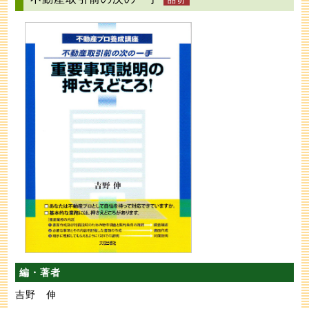
編・著者
吉野 伸