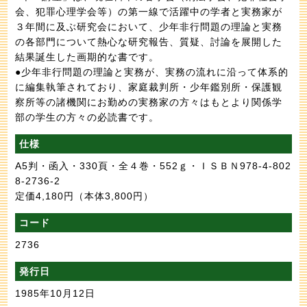
会、犯罪心理学会等）の第一線で活躍中の学者と実務家が
３年間に及ぶ研究会において、少年非行問題の理論と実務
の各部門について熱心な研究報告、質疑、討論を展開した
結果誕生した画期的な書です。
●少年非行問題の理論と実務が、実務の流れに沿って体系的
に編集執筆されており、家庭裁判所・少年鑑別所・保護観
察所等の諸機関にお勤めの実務家の方々はもとより関係学
部の学生の方々の必読書です。
仕様
A5判・函入・330頁・全４巻・552ｇ・ＩＳＢＮ978-4-802
8-2736-2
定価4,180円
（本体3,800円）
コード
2736
発行日
1985年10月12日