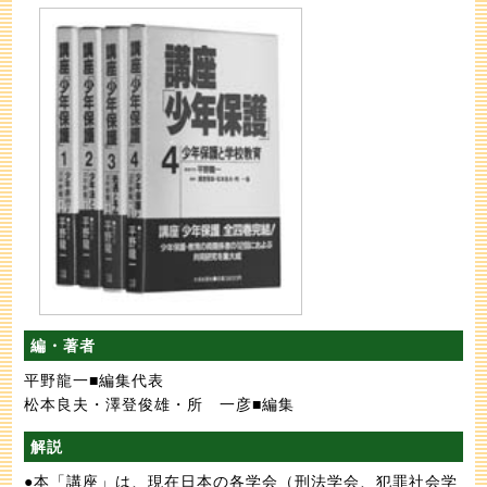
編・著者
平野龍一■編集代表
松本良夫・澤登俊雄・所 一彦■編集
解説
●本「講座」は、現在日本の各学会（刑法学会、犯罪社会学