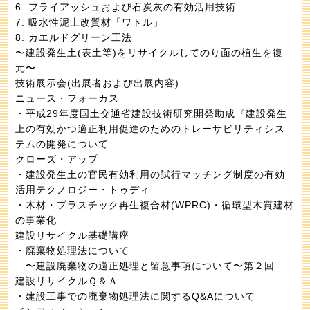
6. フライアッシュおよび石炭灰の有効活用技術
7. 吸水性泥土改質材「ワトル」
8. カエルドグリーン工法
〜建設発生土(表土等)をリサイクルしてのり面の植生を復
元〜
技術展示会(出展者および出展内容)
ニュース・フォーカス
・平成29年度国土交通省建設技術研究開発助成『建設発生
上の有効かつ適正利用促進のためのトレーサビリティシス
テムの開発について
クローズ・アップ
・建設発生土の官民有効利用の試行マッチング制度の有効
活用テクノロジー・トゥディ
・木材・プラスチック再生複合材(WPRC)・循環型木質建材
の事業化
建設リサイクル基礎講座
・廃棄物処理法について
〜建設廃棄物の適正処理と留意事項について〜第２回
建設リサイクルＱ＆Ａ
・建設工事での廃棄物処理法に関するQ&Aについて