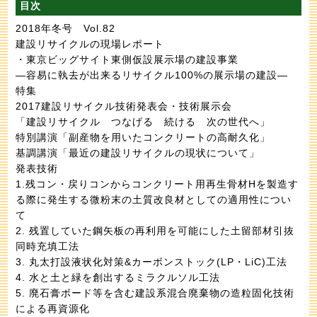
目次
2018年冬号 Vol.82
建設リサイクルの現場レポート
・東京ビッグサイト東側仮設展示場の建設事業
―容易に執去が出来るリサイクル100%の展示場の建設―
特集
2017建設リサイクル技術発表会・技術展示会
「建設リサイクル つなげる 続ける 次の世代へ」
特別講演「副産物を用いたコンクリートの高耐久化」
基調講演「最近の建設リサイクルの現状について」
発表技術
1.残コン・戻りコンからコンクリート用再生骨材Hを製造す
る際に発生する微粉末の土質改良材としての適用性につい
て
2. 残置していた鋼矢板の再利用を可能にした土留部材引抜
同時充填工法
3. 丸太打設液状化対策&カーボンストック(LP・LiC)工法
4. 水と土と緑を創出するミラクルソル工法
5. 廃石膏ボード等を含む建設系混合廃棄物の造粒固化技術
による再資源化