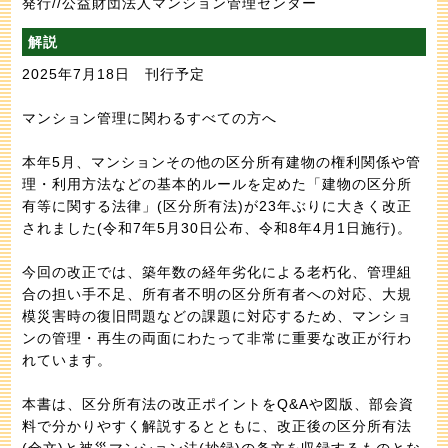
発行//公益財団法人マンション管理センター
解説
2025年7月18日 刊行予定
マンション管理に関わるすべての方へ
本年5月、マンションその他の区分所有建物の権利関係や管
理・利用方法などの基本的ルールを定めた「建物の区分所
有等に関する法律」(区分所有法)が23年ぶりに大きく改正
されました(令和7年5月30日公布、令和8年4月1日施行)。
今回の改正では、築年数の経年劣化による老朽化、管理組
合の担い手不足、所有者不明の区分所有者への対応、大規
模災害時の復旧問題などの課題に対応するため、マンショ
ンの管理・再生の両面にわたって非常に重要な改正が行わ
れています。
本書は、区分所有法の改正ポイントをQ&Aや図版、部会資
料で分かりやすく解説するとともに、改正後の区分所有法
(全文)と被災マンション法(抄録)の条文を収録するものとな