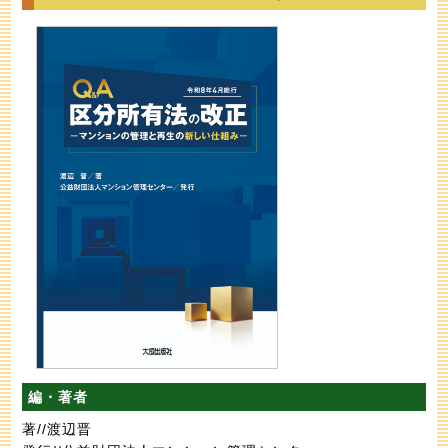
編・著者
著//渡辺晋