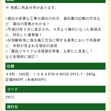
※ 表紙に色あせ等があります。
○届出が必要な工事や届出の仕方、届出書の記載の方法な
ど、届出の実務がわかる！
○平成22年２月に改正され、４月より施行になった新様式
に 対応した最新版！
○分別解体等に係る施工方法に関する基準において内装材
に 木材が含まれる場合の追加
○「建設リサイクル法質疑応答集」も新たに見直し！
など全面的に改訂！
仕様
Ａ4判・180頁・ＩＳＢＮ978-4-8028-2971-7・585g
定価880円
（本体800円）
コード
2971
発行日