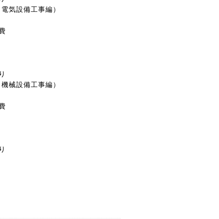
算（電気設備工事編）
費
り
（機械設備工事編）
費
り