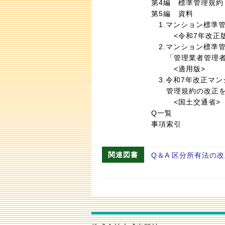
第4編 標準管理規約
第5編 資料
1.マンション標準
<令和7年改正版
2.マンション標準
「管理業者管理者方
<適用版>
3.令和7年改正マン
管理規約の改正を行
<国土交通省>
Q一覧
事項索引
関連図書
Q＆A 区分所有法の