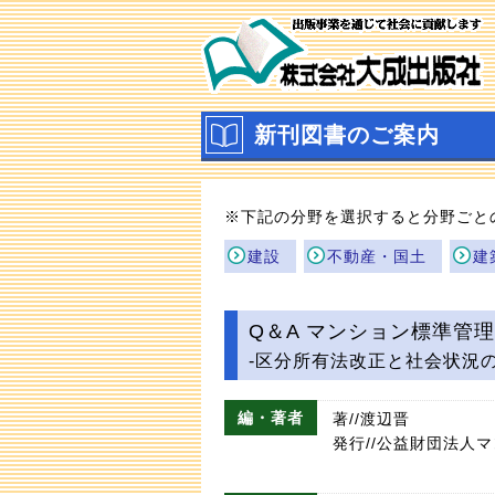
新刊図書のご案内
※下記の分野を選択すると分野ごと
建設
不動産・国土
建
Q＆A マンション標準管
-区分所有法改正と社会状況
編・著者
著//渡辺晋
発行//公益財団法人