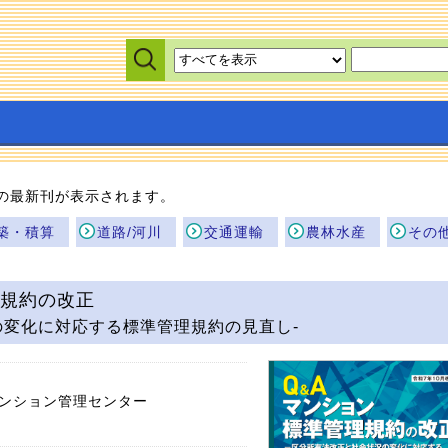
の最新刊が表示されます。
築・積算
道路/河川
交通運輸
農林水産
その
理規約の改正
の変化に対応する標準管理規約の見直し-
マンション管理センター