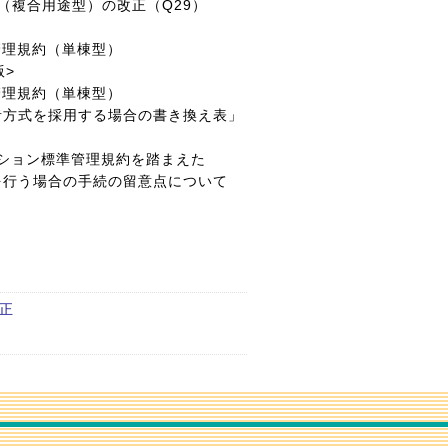
（複合用途型）の改正（Q29）
管理規約（単棟型）
>
管理規約（単棟型）
式を採用する場合の書き換え表」
ション標準管理規約を踏まえた
う場合の手続の留意点について
改正