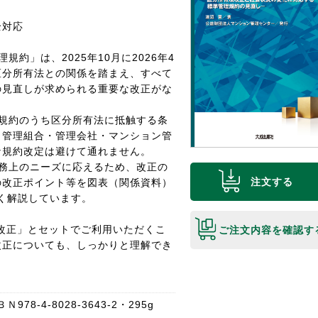
全対応
規約」は、2025年10月に2026年4
区分所有法との関係を踏まえ、すべて
の見直しが求められる重要な改正がな
旧規約のうち区分所有法に抵触する条
、管理組合・管理会社・マンション管
な規約改定は避けて通れません。
実務上のニーズに応えるため、改正の
注文する
の改正ポイント等を図表（関係資料）
く解説しています。
の改正」とセットでご利用いただくこ
ご注文内容を確認す
改正についても、しっかりと理解でき
78-4-8028-3643-2・295g