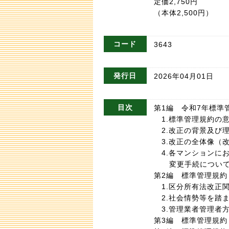
定価2,750円
（本体2,500円）
コード
3643
発行日
2026年04月01日
目次
第1編 令和7年標準
1.標準管理規約の
2.改正の背景及び
3.改正の全体像（
4.各マンションに
変更手続について
第2編 標準管理規約
1.区分所有法改正関
2.社会情勢等を踏ま
3.管理業者管理者方
第3編 標準管理規約