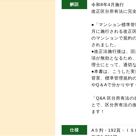
解説
令和8年4月施行
改正区分所有法に完
●「マンション標準管理
月に施行される改正
のマンションで規約
されました。
●改正法施行後は、
項が無効となるため
理士にとって、適切
●本書は、こうした
背景、標準管理規約
やQ＆Aで分かりやす
「Q&A 区分所有法
とで、区分所有法の
ます！
仕様
A５判・192頁・ＩＳＢＮ9