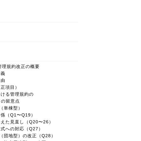
管理規約改正の概要
意義
理由
改正項目）
おける管理規約の
の留意点
（単棟型）
係（Q1〜Q19）
えた見直し（Q20〜26）
式への対応（Q27）
（団地型）の改正（Q28）